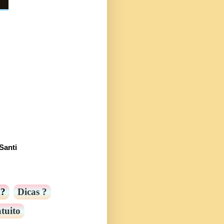
Santi
m?
Dicas ?
tuito