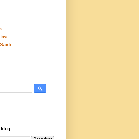
a
cias
Santi
 blog