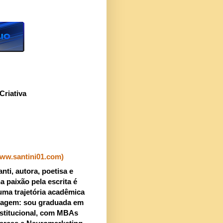
Criativa
www.santini01.com)
nti, autora, poetisa e
a paixão pela escrita é
uma trajetória acadêmica
uagem: sou graduada em
stitucional, com MBAs