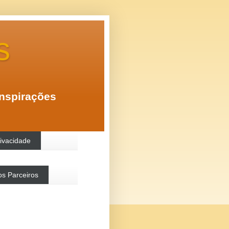
s
inspirações
rivacidade
s Parceiros