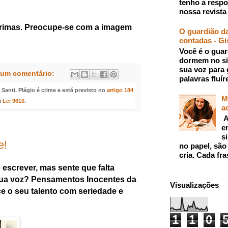
tenho a respo
nossa revista 
rimas. Preocupe-se com a imagem
O guardião da
contadas - Gi
Você é o guar
dormem no si
sua voz para 
um comentário:
palavras fluír
anti. Plágio é crime e está previsto no
artigo 184
M
i
Lei 9610
.
a
A
e
s
e!
no papel, são
cria. Cada fra
escrever, mas sente que falta
sua voz? Pensamentos Inocentes da
Visualizações
ce o seu talento com seriedade e
1
1
0