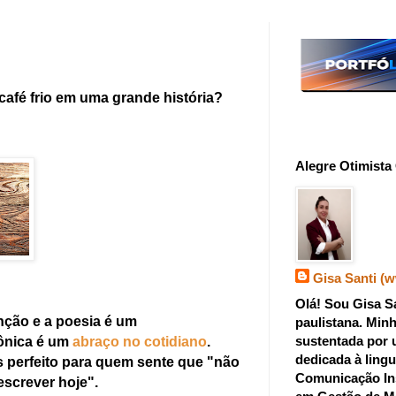
afé frio em uma grande história?
Alegre Otimista 
Gisa Santi (
Olá! Sou Gisa Sa
nção e a poesia é um
paulistana. Minh
sustentada por 
ônica é um
abraço no cotidiano
.
dedicada à ling
s perfeito para quem sente que "não
Comunicação In
escrever hoje".