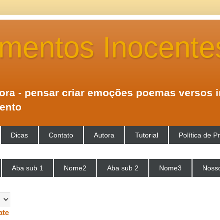
mentos Inocente
tora - pensar criar emoções poemas versos 
mento
Dicas
Contato
Autora
Tutorial
Política de P
Aba sub 1
Nome2
Aba sub 2
Nome3
Nosso
ate