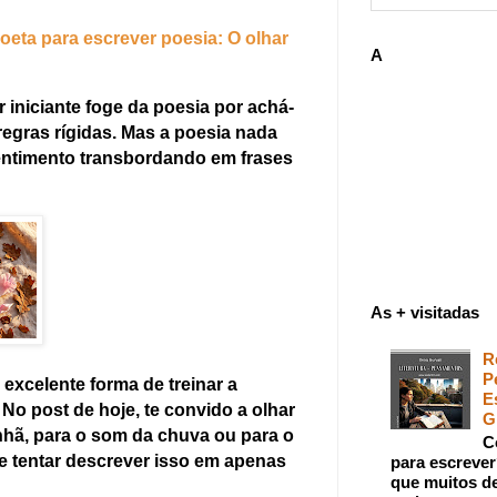
oeta para escrever poesia: O olhar
A
r iniciante foge da poesia por achá-
e regras rígidas. Mas a poesia nada
entimento transbordando em frases
As + visitadas
R
P
excelente forma de treinar a
E
. No post de hoje, te convido a olhar
G
nhã, para o som da chuva ou para o
C
e tentar descrever isso em apenas
para escreve
que muitos de