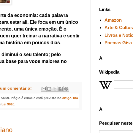
Links
rte da economia: cada palavra
Amazon
ara estar ali. Ele foca em um único
Arte & Cultur
mento, uma única emoção. É o
Livros e Notí
uem quer treinar a narrativa e sentir
ma história em poucos dias.
Poemas Gisa 
iminui o seu talento; pelo
A
 sua base para voos maiores no
Wikipedia
um comentário:
anti. Plágio é crime e está previsto no
artigo 184
i
Lei 9610
.
A
Pesquisar neste
diano