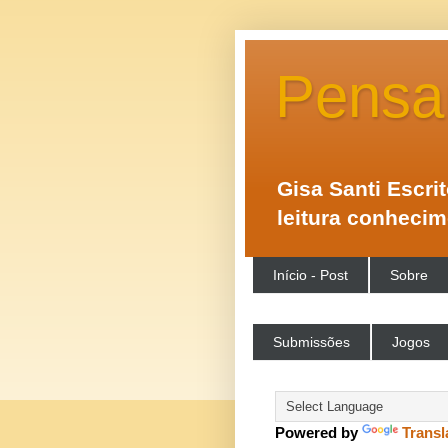
Pensa
Gisa Santi Escri
leitura conheci
Início - Post
Sobre
Submissões
Jogos
Powered by
Transl