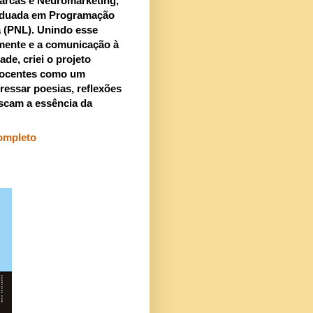
arcas e Neuromarketing,
aduada em Programação
a (PNL). Unindo esse
mente e a comunicação à
ade, criei o projeto
ocentes como um
ressar poesias, reflexões
scam a essência da
completo