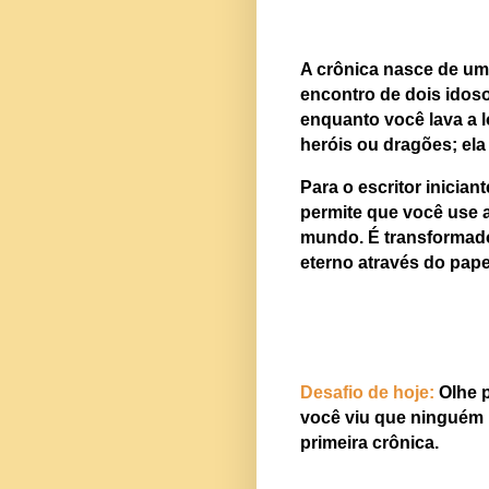
A crônica nasce de um 
encontro de dois idoso
enquanto você lava a l
heróis ou dragões; el
Para o escritor inician
permite que você use 
mundo. É transformado
eterno através do pape
Desafio de hoje:
Olhe p
você viu que ninguém 
primeira crônica.