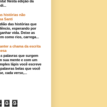
sta! Nesta edição da
di...
s histórias não
sa Santi
dião das histórias que
lêncio, esperando por
ganhar vida. Deixe as
em como rios, carrega...
anter a chama da escrita
cesa
s palavras que surgem
m sua mente e com um
imples lápis você escreve
 palavras belas que você
se, cada verso,...
5
0
9