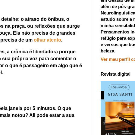
em Gestão de M
além de pós-gr
Neurolinguístic
estudo sobre a 
detalhe: o atraso do ônibus, o
minha sensibilid
s na praça, ou reflexões que surge
Pensamentos In
ouça. Ela não precisa de grandes
refúgio para exp
a precisa de um
olhar atento
.
e versos que bu
beleza.
tes, a crônica é libertadora porque
a sua própria voz para comentar o
Ver meu perfil 
r o que é passageiro em algo que é
l.
Revista digital
ela janela por 5 minutos. O que
mais notou? Ali pode estar a sua