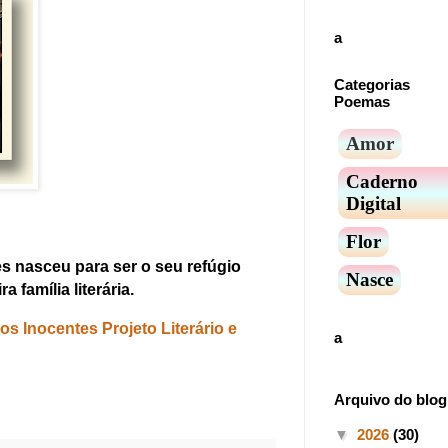
a
Categorias
Poemas
Amor
Caderno
Digital
Flor
 nasceu para ser o seu refúgio
Nasce
a família literária.
s Inocentes Projeto Literário e
a
Arquivo do blog
▼
2026
(30)