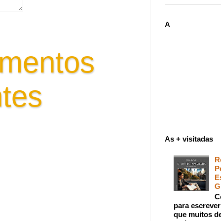
A
mentos
tes
tora - pensar criar emoções
spirações leitura
As + visitadas
R
P
E
G
C
para escreve
que muitos de