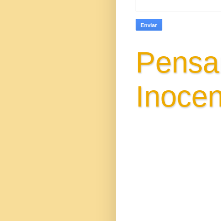
Pensa
Inocen
Gisa Santi Escri
poemas versos in
conhecimento