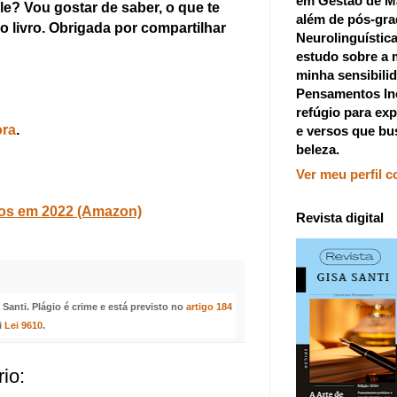
em Gestão de M
e? Vou gostar de saber, o que te
além de pós-gr
 livro. Obrigada por compartilhar
Neurolinguístic
estudo sobre a 
minha sensibilid
Pensamentos In
refúgio para exp
ora
.
e versos que bu
beleza.
Ver meu perfil 
dos em 2022 (Amazon)
Revista digital
anti. Plágio é crime e está previsto no
artigo 184
i
Lei 9610
.
io: