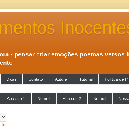
mentos Inocente
tora - pensar criar emoções poemas versos 
mento
Dicas
Contato
Autora
Tutorial
Política de P
Aba sub 1
Nome2
Aba sub 2
Nome3
Nosso
ate