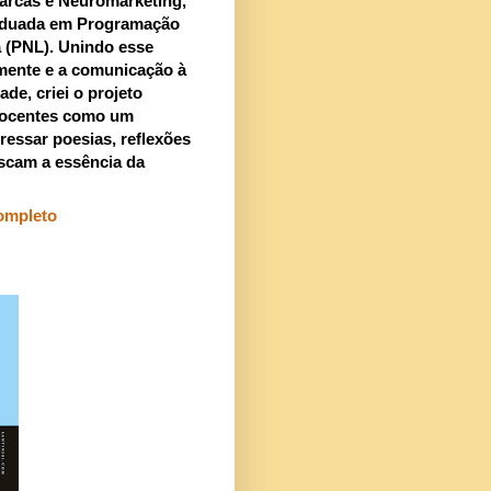
arcas e Neuromarketing,
aduada em Programação
a (PNL). Unindo esse
mente e a comunicação à
ade, criei o projeto
ocentes como um
ressar poesias, reflexões
scam a essência da
completo