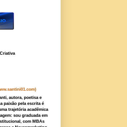
Criativa
www.santini01.com)
nti, autora, poetisa e
a paixão pela escrita é
uma trajetória acadêmica
uagem: sou graduada em
stitucional, com MBAs