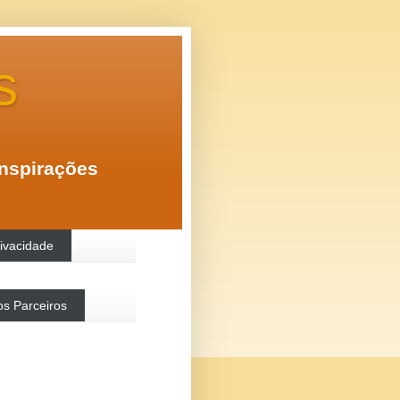
s
inspirações
rivacidade
s Parceiros