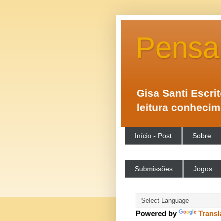
Pensa
Gisa Santi Escri
leitura conheci
Início - Post
Sobre
Submissões
Jogos
Powered by
Transl