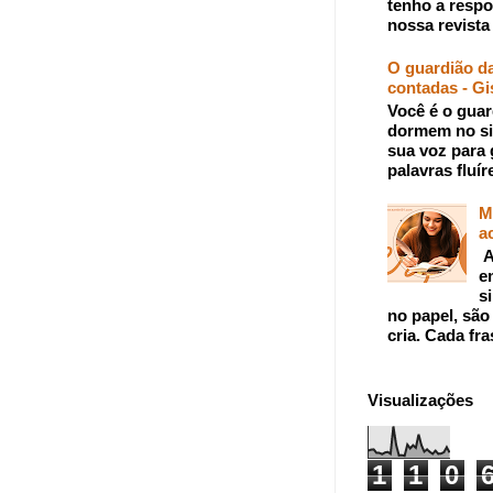
tenho a respo
nossa revista 
O guardião da
contadas - Gi
Você é o guar
dormem no si
sua voz para 
palavras fluír
M
a
A
e
s
no papel, são
cria. Cada fra
Visualizações
1
1
0