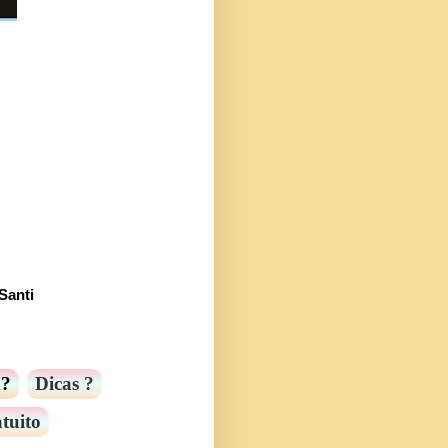
Santi
m?
Dicas ?
tuito