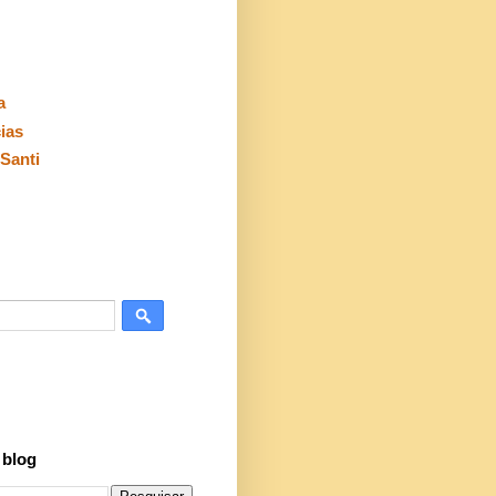
a
cias
Santi
 blog