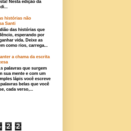
sta! Nesta edição da
di...
s histórias não
sa Santi
dião das histórias que
lêncio, esperando por
ganhar vida. Deixe as
em como rios, carrega...
anter a chama da escrita
cesa
s palavras que surgem
m sua mente e com um
imples lápis você escreve
 palavras belas que você
se, cada verso,...
6
2
2