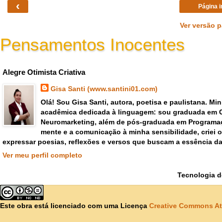
‹
Página i
Ver versão 
Pensamentos Inocentes
Gisa Santi Escritora - pensar criar emoções poemas versos
Alegre Otimista Criativa
Gisa Santi (www.santini01.com)
Olá! Sou Gisa Santi, autora, poetisa e paulistana. Mi
acadêmica dedicada à linguagem: sou graduada em 
Neuromarketing, além de pós-graduada em Programaç
mente e a comunicação à minha sensibilidade, criei
expressar poesias, reflexões e versos que buscam a essência da
Ver meu perfil completo
Tecnologia 
Este obra está licenciado com uma Licença
Creative Commons At