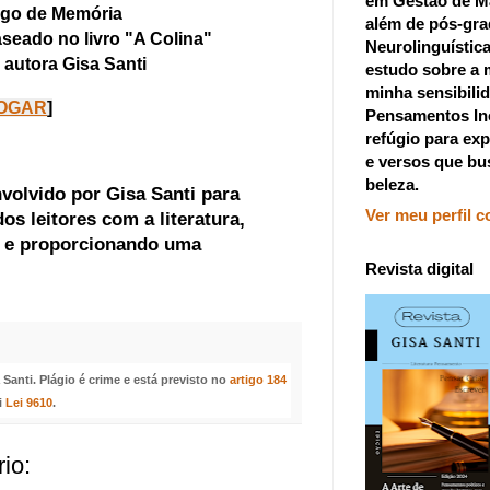
em Gestão de M
go de Memória
além de pós-gr
seado no livro "A Colina"
Neurolinguístic
 autora Gisa Santi
estudo sobre a 
minha sensibilid
OGAR
]
Pensamentos In
refúgio para exp
e versos que bu
beleza.
volvido por Gisa Santi para
Ver meu perfil 
os leitores com a literatura,
ra e proporcionando uma
Revista digital
anti. Plágio é crime e está previsto no
artigo 184
i
Lei 9610
.
io: