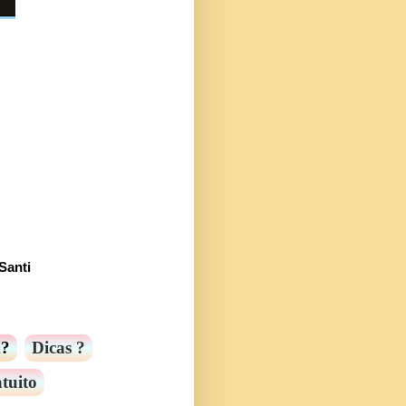
Santi
m?
Dicas ?
tuito