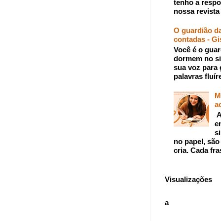
tenho a respo
nossa revista 
O guardião da
contadas - Gi
Você é o guar
dormem no si
sua voz para 
palavras fluír
M
a
A
e
s
no papel, são
cria. Cada fra
Visualizações
a