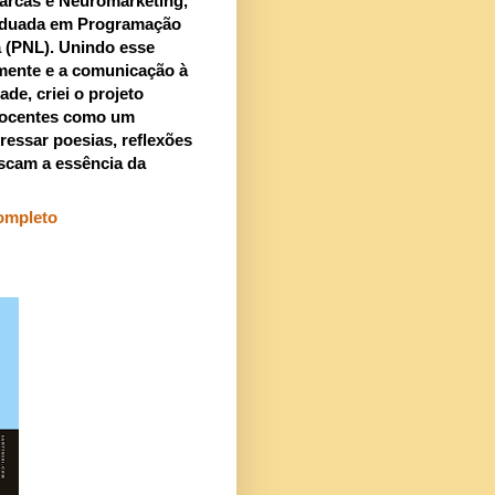
arcas e Neuromarketing,
aduada em Programação
a (PNL). Unindo esse
mente e a comunicação à
ade, criei o projeto
ocentes como um
ressar poesias, reflexões
scam a essência da
completo