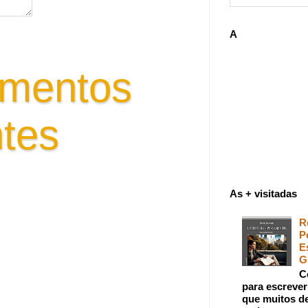
A
mentos
tes
tora - pensar criar emoções
As + visitadas
spirações leitura
R
P
E
G
C
para escreve
que muitos de