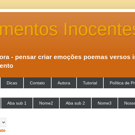
mentos Inocente
tora - pensar criar emoções poemas versos 
mento
Dicas
Contato
Autora
Tutorial
Política de P
Aba sub 1
Nome2
Aba sub 2
Nome3
Nosso
ate