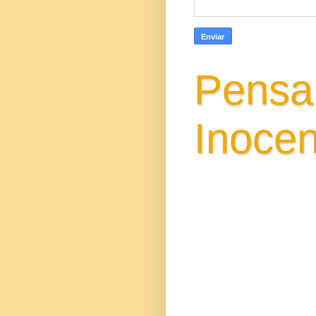
Pensa
Inocen
Gisa Santi Escri
poemas versos in
conhecimento