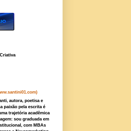
Criativa
www.santini01.com)
nti, autora, poetisa e
a paixão pela escrita é
uma trajetória acadêmica
uagem: sou graduada em
stitucional, com MBAs