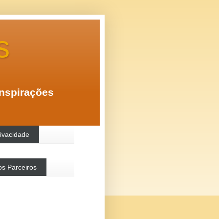
s
inspirações
rivacidade
s Parceiros