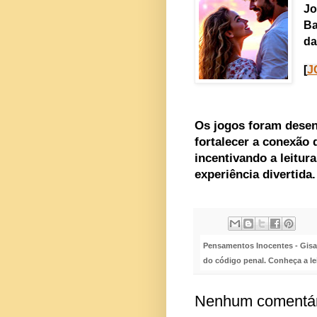
Jo
Ba
da
[
J
Os jogos foram desen
fortalecer a conexão d
incentivando a leitu
experiência divertida.
Pensamentos Inocentes - Gisa S
do código penal. Conheça a le
Nenhum comentár