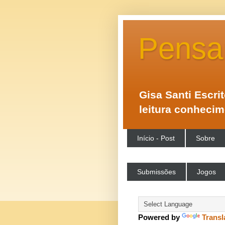
Pensa
Gisa Santi Escri
leitura conheci
Início - Post
Sobre
Submissões
Jogos
Powered by
Transl