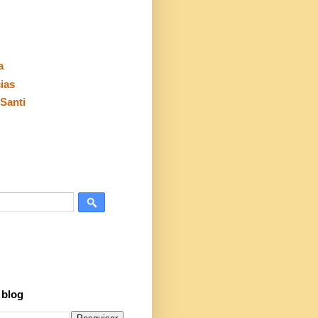
a
cias
Santi
 blog