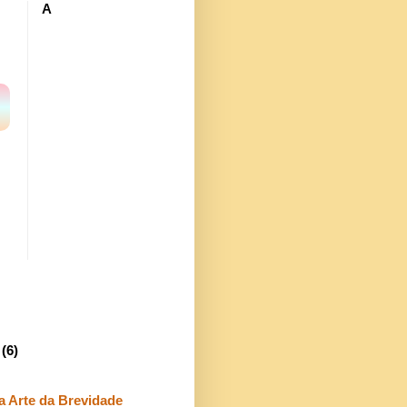
A
6
(6)
a Arte da Brevidade