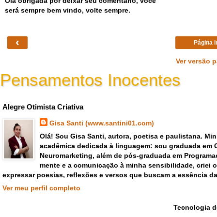
Olá obrigada por deixar seu comentário, você
será sempre bem vindo, volte sempre.
‹
Página i
Ver versão 
Pensamentos Inocentes
Gisa Santi Escritora - pensar criar emoções poemas versos
Alegre Otimista Criativa
Gisa Santi (www.santini01.com)
Olá! Sou Gisa Santi, autora, poetisa e paulistana. Mi
acadêmica dedicada à linguagem: sou graduada em 
Neuromarketing, além de pós-graduada em Programaç
mente e a comunicação à minha sensibilidade, criei
expressar poesias, reflexões e versos que buscam a essência da
Ver meu perfil completo
Tecnologia 