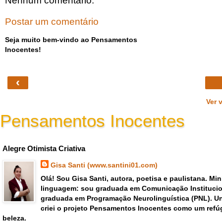
Nenhum comentário:
Postar um comentário
Seja muito bem-vindo ao Pensamentos
Inocentes!
‹
Ver 
Pensamentos Inocentes
Gisa Santi Escritora - pensar criar emoções poemas versos
Alegre Otimista Criativa
Gisa Santi (www.santini01.com)
Olá! Sou Gisa Santi, autora, poetisa e paulistana. Mi
linguagem: sou graduada em Comunicação Institucio
graduada em Programação Neurolinguística (PNL). Un
criei o projeto Pensamentos Inocentes como um refúg
beleza.