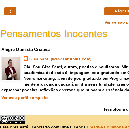
‹
Página i
Ver versão 
Pensamentos Inocentes
Gisa Santi Escritora - pensar criar emoções poemas versos
Alegre Otimista Criativa
Gisa Santi (www.santini01.com)
Olá! Sou Gisa Santi, autora, poetisa e paulistana. Mi
acadêmica dedicada à linguagem: sou graduada em 
Neuromarketing, além de pós-graduada em Programaç
mente e a comunicação à minha sensibilidade, criei
expressar poesias, reflexões e versos que buscam a essência da
Ver meu perfil completo
Tecnologia 
Este obra está licenciado com uma Licença
Creative Commons At