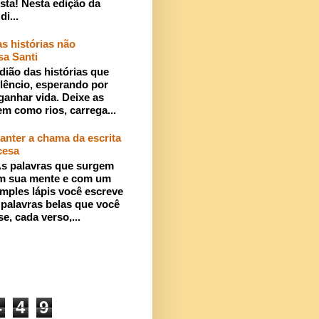
sta! Nesta edição da
di...
s histórias não
sa Santi
dião das histórias que
lêncio, esperando por
ganhar vida. Deixe as
em como rios, carrega...
anter a chama da escrita
cesa
s palavras que surgem
m sua mente e com um
imples lápis você escreve
 palavras belas que você
se, cada verso,...
4
4
9