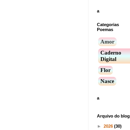
a
Categorias
Poemas
Amor
Caderno
Digital
Flor
Nasce
a
Arquivo do blog
►
2026
(30)