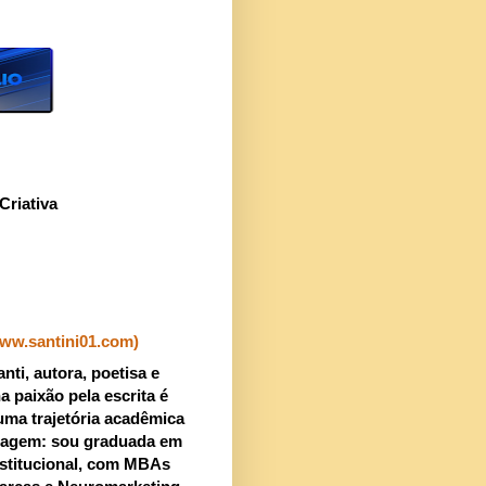
Criativa
www.santini01.com)
nti, autora, poetisa e
a paixão pela escrita é
uma trajetória acadêmica
uagem: sou graduada em
stitucional, com MBAs