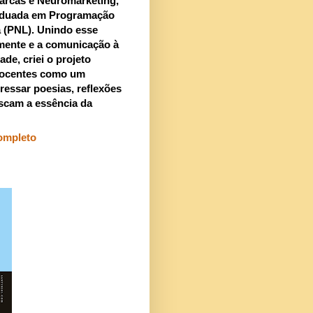
arcas e Neuromarketing,
aduada em Programação
a (PNL). Unindo esse
mente e a comunicação à
ade, criei o projeto
ocentes como um
ressar poesias, reflexões
scam a essência da
completo