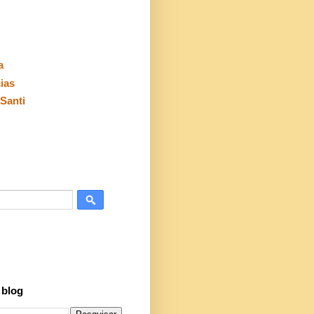
a
cias
Santi
 blog