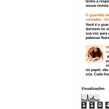
tenho a respo
nossa revista 
O guardião da
contadas - Gi
Você é o guar
dormem no si
sua voz para 
palavras fluír
M
a
A
e
s
no papel, são
cria. Cada fra
Visualizações
1
1
0