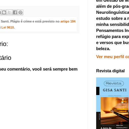
em Gestão de M
além de pós-gr
Neurolinguístic
estudo sobre a 
anti. Plágio é crime e está previsto no
artigo 184
minha sensibilid
i
Lei 9610
.
Pensamentos In
refúgio para exp
e versos que bu
io:
beleza.
ário
Ver meu perfil 
 seu comentário, você será sempre bem
Revista digital