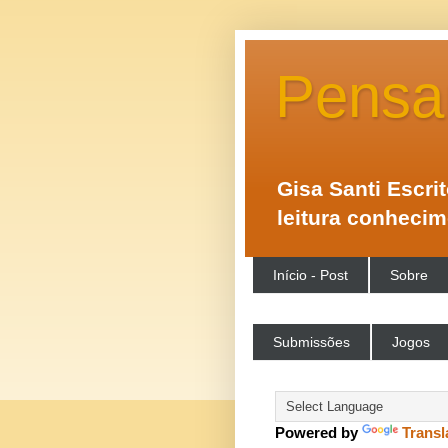
Pensa
Gisa Santi Escri
leitura conheci
Início - Post
Sobre
Submissões
Jogos
Powered by
Transl