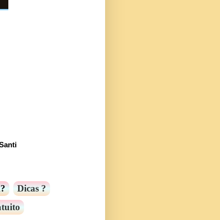
Santi
m?
Dicas ?
tuito