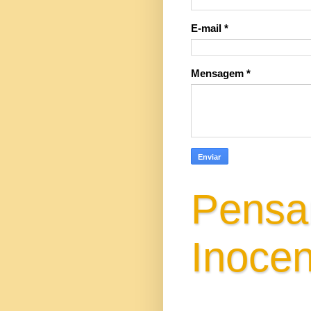
E-mail
*
Mensagem
*
Pensa
Inocen
Gisa Santi Escri