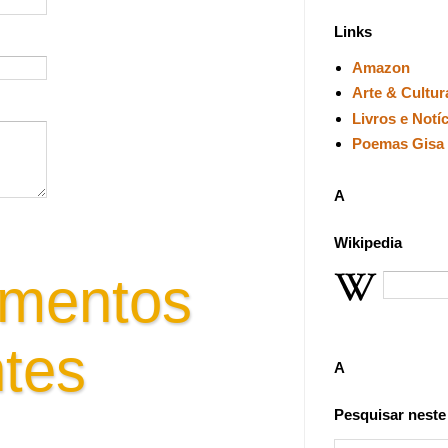
Links
Amazon
Arte & Cultur
Livros e Notí
Poemas Gisa 
A
Wikipedia
mentos
tes
A
Pesquisar neste
tora - pensar criar emoções