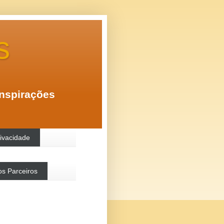
s
inspirações
rivacidade
s Parceiros