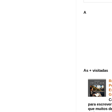
spirações leitura
A
As + visitadas
R
P
E
G
C
para escreve
que muitos de