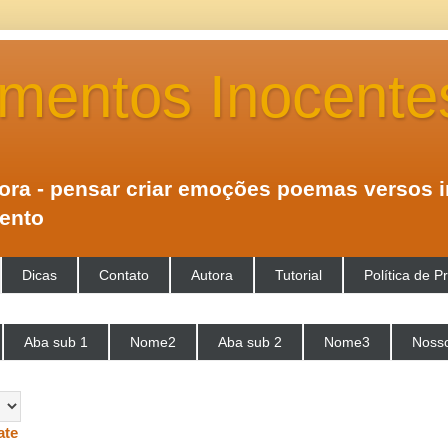
mentos Inocente
tora - pensar criar emoções poemas versos 
mento
Dicas
Contato
Autora
Tutorial
Política de P
Aba sub 1
Nome2
Aba sub 2
Nome3
Nosso
ate